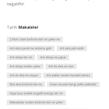
negatiftir.
Tarih:
Makaleler
2 Nötr cisim birbirini iter mi çeker mi
Artı eksi işareti ne anlama gelir
Artı eksi yük nedir
Artı eksiyi iter mi
Artı eksiyi ne yapar
Artı eksiyi neden çeker
Artı ile eksi ne olur
Artı ile eksi ne oluyor
Artı yükler neden hareket etmez
Eksi eksi birbirini iter mi
İnsan vücudu hangi yükle yüklüdür
Kaya tuzu evdeki negatif enerjiyi alır mı
Mıknatıslar neden birbirini iter ve çeker