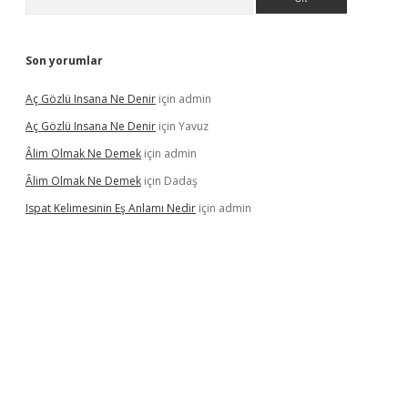
Son yorumlar
Aç Gözlü Insana Ne Denir
için
admin
Aç Gözlü Insana Ne Denir
için
Yavuz
Âlim Olmak Ne Demek
için
admin
Âlim Olmak Ne Demek
için
Dadaş
Ispat Kelimesinin Eş Anlamı Nedir
için
admin
ş