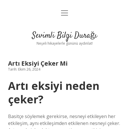
menüyü
Anasayfa
aç
Gizlilik Politikası
Sevimli Bilgi Durağı
Yasal Uyarı
Neşeli hikayelerle gününü aydınlat!
Hakkımızda
Artı Eksiyi Çeker Mi
Tarih: Ekim 26, 2024
Artı eksiyi neden
çeker?
Basitçe söylemek gerekirse, nesneyi etkileyen her
etkileşim, aynı etkileşimden etkilenen nesneyi çeker.