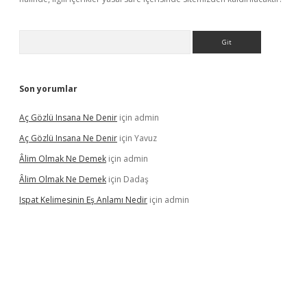
Arama
Son yorumlar
Aç Gözlü Insana Ne Denir
için
admin
Aç Gözlü Insana Ne Denir
için
Yavuz
Âlim Olmak Ne Demek
için
admin
Âlim Olmak Ne Demek
için
Dadaş
Ispat Kelimesinin Eş Anlamı Nedir
için
admin
bet giriş