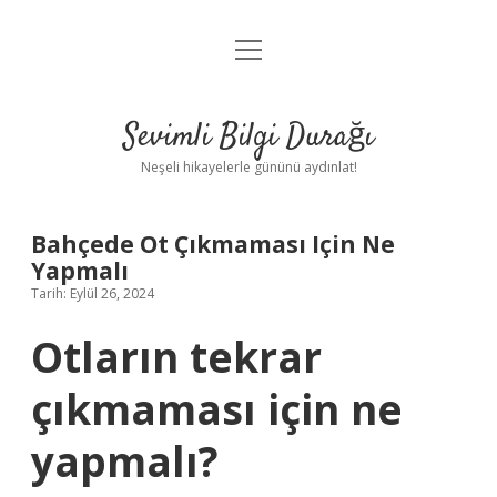
menüyü
Anasayfa
aç
Gizlilik Politikası
Sevimli Bilgi Durağı
Yasal Uyarı
Neşeli hikayelerle gününü aydınlat!
Hakkımızda
Bahçede Ot Çıkmaması Için Ne
Yapmalı
Tarih: Eylül 26, 2024
Otların tekrar
çıkmaması için ne
yapmalı?