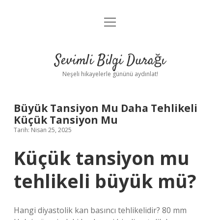
menüyü
Anasayfa
aç
Gizlilik Politikası
Sevimli Bilgi Durağı
Yasal Uyarı
Neşeli hikayelerle gününü aydınlat!
Hakkımızda
Büyük Tansiyon Mu Daha Tehlikeli
Küçük Tansiyon Mu
Tarih: Nisan 25, 2025
Küçük tansiyon mu
tehlikeli büyük mü?
Hangi diyastolik kan basıncı tehlikelidir? 80 mm