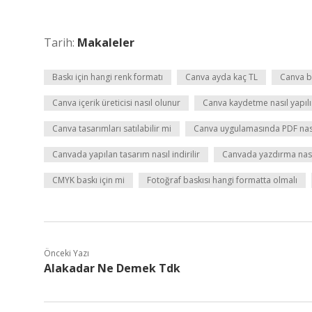
Tarih:
Makaleler
Baskı için hangi renk formatı
Canva ayda kaç TL
Canva b
Canva içerik üreticisi nasıl olunur
Canva kaydetme nasıl yapılı
Canva tasarımları satılabilir mi
Canva uygulamasında PDF nasıl
Canvada yapılan tasarım nasıl indirilir
Canvada yazdırma nasıl
CMYK baskı için mi
Fotoğraf baskısı hangi formatta olmalı
Önceki Yazı
Alakadar Ne Demek Tdk