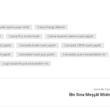
askı taşma payı nedir
Canva hangi ülkenin
r
Canva Pro ücreti nedir
Canva tasarım satma nasıl yapılır
 yapılır
Canvada baskı nasıl yapılır
Canvada CMYK nasıl yapılır
 yapılır
Canvadan nasıl yazı yazılır
Canvadan para kazanılabilir mi
Logo tasarımı para kazandırır mı
Sonraki Yaz
İBn Sina Meşşâî Midi