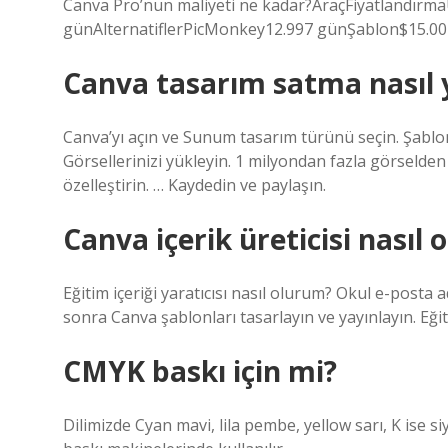
Canva Pro’nun maliyeti ne kadar?AraçFiyatlandır
günAlternatiflerPicMonkey12.997 günŞablon$15.00 
Canva tasarım satma nasıl y
Canva’yı açın ve Sunum tasarım türünü seçin. Şablon
Görsellerinizi yükleyin. 1 milyondan fazla görselden 
özelleştirin. … Kaydedin ve paylaşın.
Canva içerik üreticisi nasıl 
Eğitim içeriği yaratıcısı nasıl olurum? Okul e-posta 
sonra Canva şablonları tasarlayın ve yayınlayın. Eğit
CMYK baskı için mi?
Dilimizde Cyan mavi, lila pembe, yellow sarı, K ise s