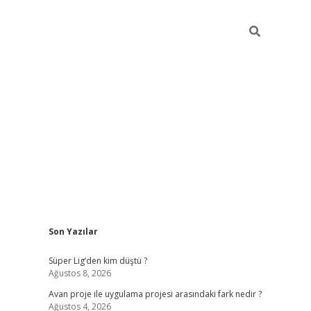
Sidebar
Son Yazılar
ilbet giriş
Süper Lig’den kim düştü ?
Ağustos 8, 2026
Avan proje ile uygulama projesi arasındaki fark nedir ?
Ağustos 4, 2026