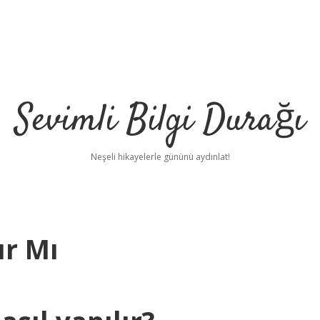
Sevimli Bilgi Durağı
Neşeli hikayelerle gününü aydınlat!
ır Mı