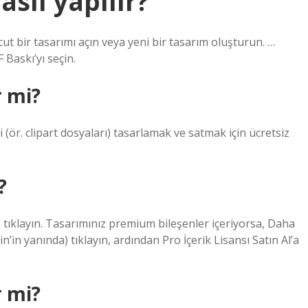
sıl yapılır?
cut bir tasarımı açın veya yeni bir tasarım oluşturun. …
Baskı’yı seçin.
r mi?
i (ör. clipart dosyaları) tasarlamak ve satmak için ücretsiz
?
e tıklayın. Tasarımınız premium bileşenler içeriyorsa, Daha
in yanında) tıklayın, ardından Pro İçerik Lisansı Satın Al’a
r mi?