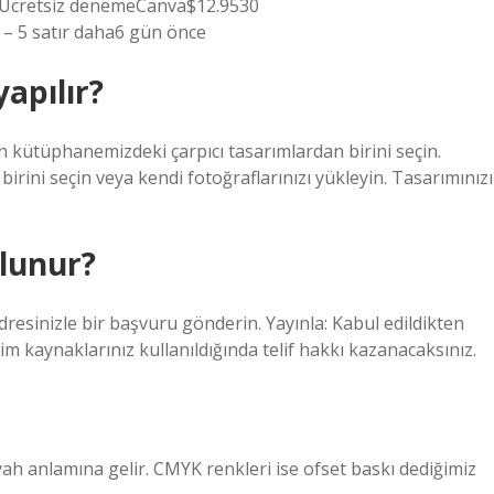
maÜcretsiz denemeCanva$12.9530
– 5 satır daha6 gün önce
apılır?
 kütüphanemizdeki çarpıcı tasarımlardan birini seçin.
birini seçin veya kendi fotoğraflarınızı yükleyin. Tasarımınızı
olunur?
adresinizle bir başvuru gönderin. Yayınla: Kabul edildikten
im kaynaklarınız kullanıldığında telif hakkı kazanacaksınız.
iyah anlamına gelir. CMYK renkleri ise ofset baskı dediğimiz