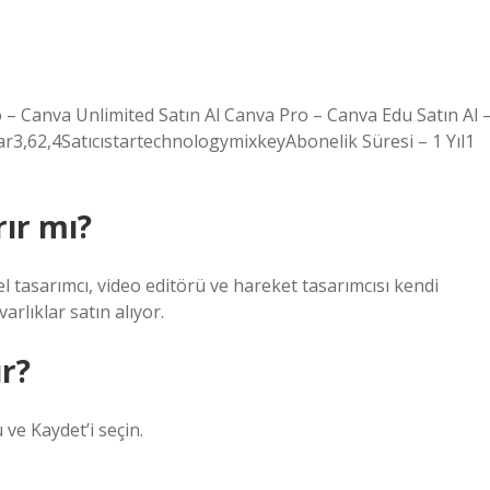
o – Canva Unlimited Satın Al Canva Pro – Canva Edu Satın Al 
lar3,62,4SatıcıstartechnologymixkeyAbonelik Süresi – 1 Yıl1
ır mı?
el tasarımcı, video editörü ve hareket tasarımcısı kendi
varlıklar satın alıyor.
r?
ve Kaydet’i seçin.