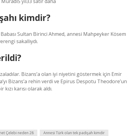
, Muradî5 yıl33 satır daha
şahı kimdir?
u. Babası Sultan Birinci Ahmed, annesi Mahpeyker Kösem
erengi sakallıydı.
rildi?
ladılar. Bizans’a olan iyi niyetini göstermek için Emir
a’yı Bizans’a rehin verdi ve Epirus Despotu Theodore’un
 kızı karısı olarak aldı.
et Çelebi neden 28
Annesi Türk olan tek padişah kimdir