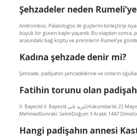
Şehzadeler neden Rumeli’ye
Andronikos, Palaiologos ile güçlerini birleştirip is
büyük bir güven kaybı yaşandı. Bu olaydan sonra, pr
arasındaki bağ koptu ve prenslerin Rumeli’ye gönde
Kadına şehzade denir mi?
Şehzade, padişahın şehzadelerine ve onların oğullar
Fatihin torunu olan padişah
II. Bayezid II. Bayezid بايزيد ثانىHükümdarlık 22 Mayıs 1481 – 24 Nisan 1512 (30 yıl, 11 ay ve 2 gün)Selefi II.
MehmedSonraki. SelimDoğum 3 Aralık 1447 Dimetok
Hangi padişahın annesi Ka