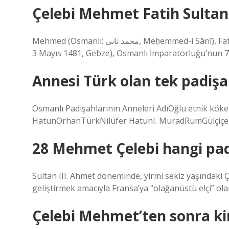
Çelebi Mehmet Fatih Sulta
Mehmed (Osmanlı: محمد ثانى, Meḥemmed-i Sânî), Fatih Sultan Mehmed veya kısaca Fatih (30 Mart 1432, Edirne –
3 Mayıs 1481, Gebze), Osmanlı İmparatorluğu’nun 7.
Annesi Türk olan tek padişa
Osmanlı Padişahlarının Anneleri AdıOğlu etnik kö
HatunOrhanTürkNilüfer HatunI. MuradRumGülçiçek
28 Mehmet Çelebi hangi pa
Sultan III. Ahmet döneminde, yirmi sekiz yaşındaki Ç
geliştirmek amacıyla Fransa’ya “olağanüstü elçi” ola
Çelebi Mehmet’ten sonra ki