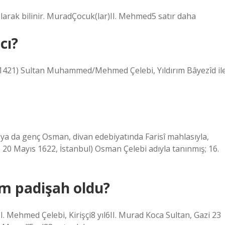
rak bilinir. MuradÇocuk(lar)II. Mehmed5 satır daha
cı?
-1421) Sultan Muhammed/Mehmed Çelebi, Yıldırım Bâyezîd il
– 20 Mayıs 1622, İstanbul) Osman Çelebi adıyla tanınmış; 16.
m padişah oldu?
. Mehmed Çelebi, Kirişçi8 yıl6II. Murad Koca Sultan, Gazi 23