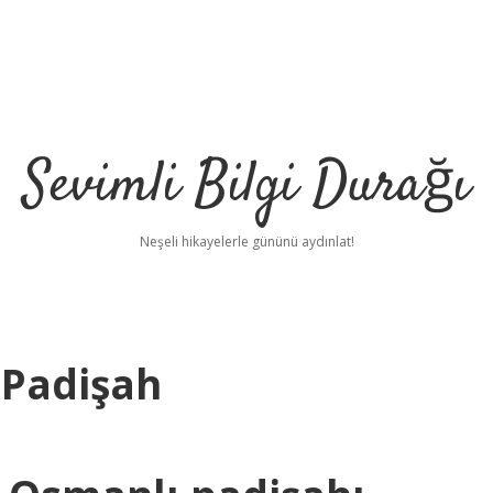
Sevimli Bilgi Durağı
Neşeli hikayelerle gününü aydınlat!
 Padişah