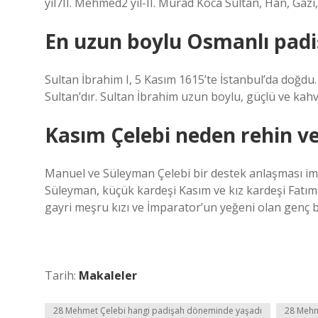
yıl7II. Mehmed2 yıl-II. Murad Koca Sultan, Han, Gazi
En uzun boylu Osmanlı padi
Sultan İbrahim I, 5 Kasım 1615’te İstanbul’da doğd
Sultan’dır. Sultan İbrahim uzun boylu, güçlü ve kahv
Kasım Çelebi neden rehin ve
Manuel ve Süleyman Çelebi bir destek anlaşması imza
Süleyman, küçük kardeşi Kasım ve kız kardeşi Fatım
gayri meşru kızı ve İmparator’un yeğeni olan genç bir
Tarih:
Makaleler
28 Mehmet Çelebi hangi padişah döneminde yaşadı
28 Mehm