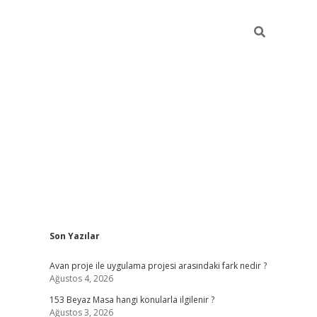
Sidebar
Son Yazılar
ilbet giriş
Avan proje ile uygulama projesi arasındaki fark nedir ?
Ağustos 4, 2026
153 Beyaz Masa hangi konularla ilgilenir ?
Ağustos 3, 2026