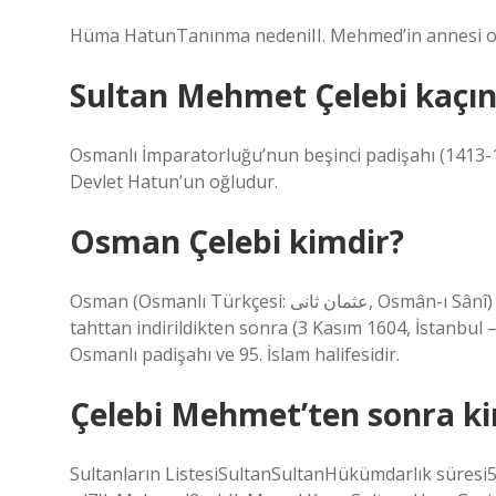
Hüma HatunTanınma nedeniII. Mehmed’in annesi ola
Sultan Mehmet Çelebi kaçın
Osmanlı İmparatorluğu’nun beşinci padişahı (1413
Devlet Hatun’un oğludur.
Osman Çelebi kimdir?
Osman (Osmanlı Türkçesi: عثمان ثانى, Osmân-ı Sânî) ya da genç Osman, divan edebiyatında Farisî mahlasıyla,
tahttan indirildikten sonra (3 Kasım 1604, İstanbul 
Osmanlı padişahı ve 95. İslam halifesidir.
Çelebi Mehmet’ten sonra ki
Sultanların ListesiSultanSultanHükümdarlık süresi5I