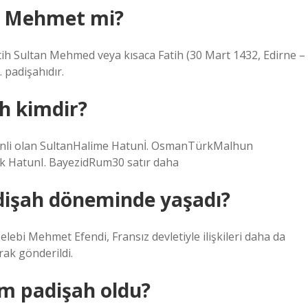
n Mehmet mi?
 padişahıdır.
h kimdir?
kenli olan SultanHalime Hatunİ. OsmanTürkMalhun
 HatunI. BayezidRum30 satır daha
dişah döneminde yaşadı?
elebi Mehmet Efendi, Fransız devletiyle ilişkileri daha da
rak gönderildi.
m padişah oldu?