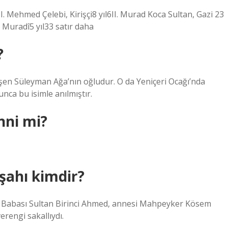
. Mehmed Çelebi, Kirişçi8 yıl6II. Murad Koca Sultan, Gazi 23
, Muradî5 yıl33 satır daha
?
şen Süleyman Ağa’nın oğludur. O da Yeniçeri Ocağı’nda
unca bu isimle anılmıştır.
nni mi?
şahı kimdir?
u. Babası Sultan Birinci Ahmed, annesi Mahpeyker Kösem
erengi sakallıydı.