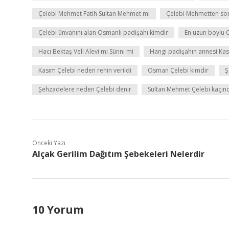
Çelebi Mehmet Fatih Sultan Mehmet mi
Çelebi Mehmetten so
Çelebi ünvanını alan Osmanlı padişahı kimdir
En uzun boylu 
Hacı Bektaş Veli Alevi mi Sünni mi
Hangi padişahın annesi Ka
Kasım Çelebi neden rehin verildi
Osman Çelebi kimdir
Ş
Şehzadelere neden Çelebi denir
Sultan Mehmet Çelebi kaçınc
Önceki Yazı
Alçak Gerilim Dağıtım Şebekeleri Nelerdir
10 Yorum