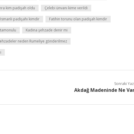
nra kim padişah oldu
Çelebi ünvanı kime verildi
Osmanlı padişahı kimdir
Fatihin torunu olan padişah kimdir
stamonulu
Kadına şehzade denir mi
ehzadeler neden Rumeliye gönderilmez
ı
Sonraki Yaz
Akdağ Madeninde Ne Va