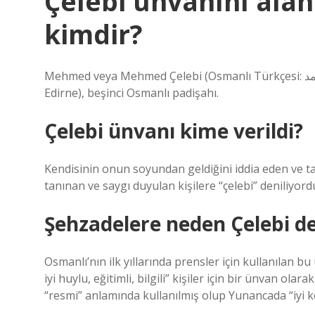
Çelebi ünvanını ala
kimdir?
Mehmed veya Mehmed Çelebi (Osmanlı Türkçesi: چلبی محمد – Mehmed Çelebi; 1386, Edirne – 26 Mayıs 1421,
Edirne), beşinci Osmanlı padişahı.
Çelebi ünvanı kime verildi?
Kendisinin onun soyundan geldiğini iddia eden ve ta
tanınan ve saygı duyulan kişilere “çelebi” deniliyord
Şehzadelere neden Çelebi de
Osmanlı’nın ilk yıllarında prensler için kullanılan b
iyi huylu, eğitimli, bilgili” kişiler için bir ünvan ola
“resmi” anlamında kullanılmış olup Yunancada “iyi 