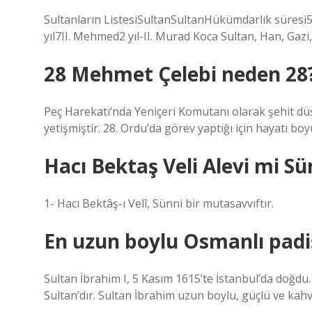
Sultanların ListesiSultanSultanHükümdarlık süresi5I
yıl7II. Mehmed2 yıl-II. Murad Koca Sultan, Han, Gazi
28 Mehmet Çelebi neden 28
Peç Harekatı’nda Yeniçeri Komutanı olarak şehit dü
yetişmiştir. 28. Ordu’da görev yaptığı için hayatı boy
Hacı Bektaş Veli Alevi mi Sü
1- Hacı Bektâş-ı Velî, Sünni bir mutasavvıftır.
En uzun boylu Osmanlı padi
Sultan İbrahim I, 5 Kasım 1615’te İstanbul’da doğd
Sultan’dır. Sultan İbrahim uzun boylu, güçlü ve kahv