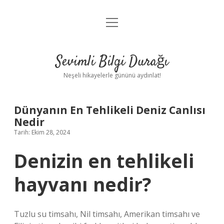
menüyü
Anasayfa
aç
Gizlilik Politikası
Sevimli Bilgi Durağı
Yasal Uyarı
Neşeli hikayelerle gününü aydınlat!
Hakkımızda
Dünyanın En Tehlikeli Deniz Canlısı
Nedir
Tarih: Ekim 28, 2024
Denizin en tehlikeli
hayvanı nedir?
Tuzlu su timsahı, Nil timsahı, Amerikan timsahı ve