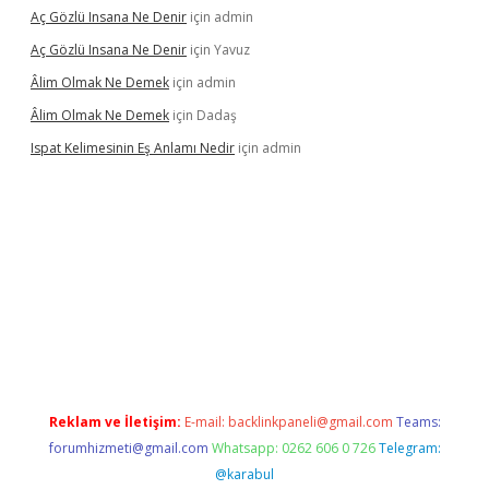
Aç Gözlü Insana Ne Denir
için
admin
Aç Gözlü Insana Ne Denir
için
Yavuz
Âlim Olmak Ne Demek
için
admin
Âlim Olmak Ne Demek
için
Dadaş
Ispat Kelimesinin Eş Anlamı Nedir
için
admin
ilbet giriş
Reklam ve İletişim:
E-mail:
backlinkpaneli@gmail.com
Teams:
forumhizmeti@gmail.com
Whatsapp: 0262 606 0 726
Telegram:
@karabul