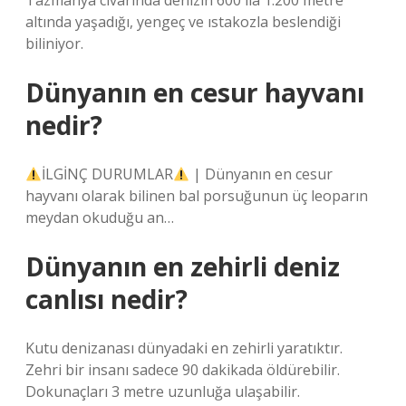
Tazmanya civarında denizin 600 ila 1.200 metre
altında yaşadığı, yengeç ve ıstakozla beslendiği
biliniyor.
Dünyanın en cesur hayvanı
nedir?
İLGİNÇ DURUMLAR
| Dünyanın en cesur
hayvanı olarak bilinen bal porsuğunun üç leoparın
meydan okuduğu an…
Dünyanın en zehirli deniz
canlısı nedir?
Kutu denizanası dünyadaki en zehirli yaratıktır.
Zehri bir insanı sadece 90 dakikada öldürebilir.
Dokunaçları 3 metre uzunluğa ulaşabilir.