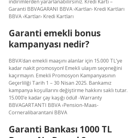
indirimlerden yararlanabilirsiniz. Kredi Kartı –
Garanti BBVAGARANI BBVA ›Kartlar› Kredi Kartları
BBVA ›Kartlar› Kredi Kartları
Garanti emekli bonus
kampanyası nedir?
BBVA’dan emekli maaşını alanlar için 15.000 TL’ye
kadar nakit promosyon! Emekli ulaşım seçeneğini
kaçırmayın. Emekli Promosyon Kampanyasının
Geçerliliği Tarih 1 – 30 Nisan 2025. Bankamız
kampanya koşullarını değiştirme hakkını saklı tutar.
15.000’e kadar çay kaşığı ödül! -Warranty
BBVAGARTANTI BBVA ›Pension-Maas-
Corneralibarantani BBVA
Garanti Bankası 1000 TL