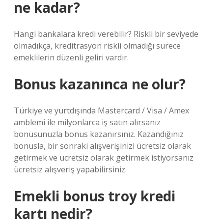
ne kadar?
Hangi bankalara kredi verebilir? Riskli bir seviyede
olmadıkça, kreditrasyon riskli olmadığı sürece
emeklilerin düzenli geliri vardır.
Bonus kazanınca ne olur?
Türkiye ve yurtdışında Mastercard / Visa / Amex
amblemi ile milyonlarca iş satın alırsanız
bonusunuzla bonus kazanırsınız. Kazandığınız
bonusla, bir sonraki alışverişinizi ücretsiz olarak
getirmek ve ücretsiz olarak getirmek istiyorsanız
ücretsiz alışveriş yapabilirsiniz.
Emekli bonus troy kredi
kartı nedir?