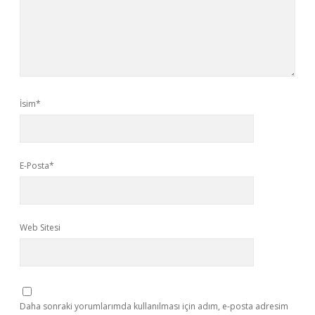
İsim*
E-Posta*
Web Sitesi
Daha sonraki yorumlarımda kullanılması için adım, e-posta adresim