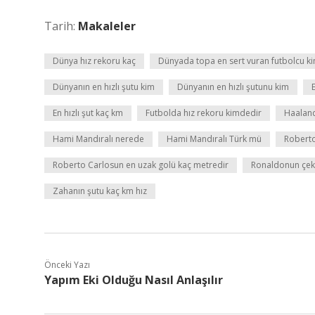
Tarih:
Makaleler
Dünya hız rekoru kaç
Dünyada topa en sert vuran futbolcu k
Dünyanın en hızlı şutu kim
Dünyanın en hızlı şutunu kim
En hızlı şut kaç km
Futbolda hız rekoru kimdedir
Haaland
Hami Mandıralı nerede
Hami Mandıralı Türk mü
Roberto
Roberto Carlosun en uzak golü kaç metredir
Ronaldonun çekti
Zahanın şutu kaç km hız
Önceki Yazı
Yapım Eki Olduğu Nasıl Anlaşılır