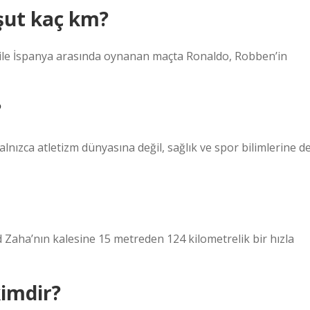
 şut kaç km?
ı ile İspanya arasında oynanan maçta Ronaldo, Robben’in
?
lnızca atletizm dünyasına değil, sağlık ve spor bilimlerine d
d Zaha’nın kalesine 15 metreden 124 kilometrelik bir hızla
kimdir?