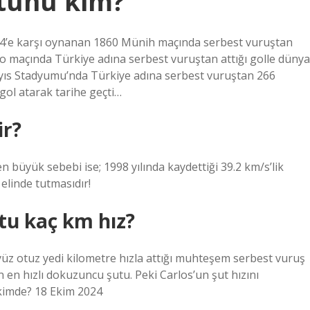
utunu kim?
04’e karşı oynanan 1860 Münih maçında serbest vuruştan
o maçında Türkiye adına serbest vuruştan attığı golle dünya
Mayıs Stadyumu’nda Türkiye adına serbest vuruştan 266
 gol atarak tarihe geçti…
ir?
n büyük sebebi ise; 1998 yılında kaydettiği 39.2 km/s’lik
 elinde tutmasıdır!
utu kaç km hız?
yüz otuz yedi kilometre hızla attığı muhteşem serbest vuruş
en hızlı dokuzuncu şutu. Peki Carlos’un şut hızını
 kimde? 18 Ekim 2024