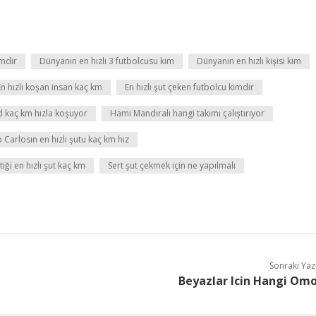
imdir
Dünyanın en hızlı 3 futbolcusu kim
Dünyanın en hızlı kişisi kim
En hızlı koşan insan kaç km
En hızlı şut çeken futbolcu kimdir
 kaç km hızla koşuyor
Hami Mandıralı hangi takımı çalıştırıyor
 Carlosın en hızlı şutu kaç km hız
ği en hızlı şut kaç km
Sert şut çekmek için ne yapılmalı
Sonraki Yaz
Beyazlar Icin Hangi Om