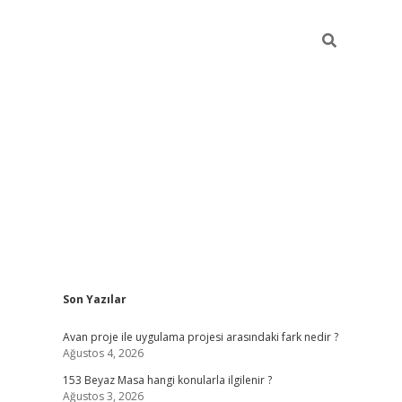
Sidebar
Son Yazılar
ilbet giriş
Avan proje ile uygulama projesi arasındaki fark nedir ?
Ağustos 4, 2026
153 Beyaz Masa hangi konularla ilgilenir ?
Ağustos 3, 2026