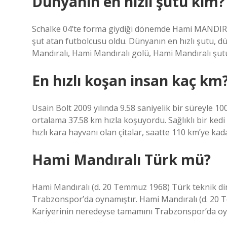
Dünyanın en hızlı şutu kim?
Schalke 04’te forma giydiği dönemde Hami MANDIRALI
şut atan futbolcusu oldu. Dünyanın en hızlı şutu, d
Mandıralı, Hami Mandıralı golü, Hami Mandıralı şut
En hızlı koşan insan kaç km
Usain Bolt 2009 yılında 9.58 saniyelik bir süreyle 
ortalama 37.58 km hızla koşuyordu. Sağlıklı bir ked
hızlı kara hayvanı olan çitalar, saatte 110 km’ye kada
Hami Mandıralı Türk mü?
Hami Mandıralı (d. 20 Temmuz 1968) Türk teknik dir
Trabzonspor’da oynamıştır. Hami Mandıralı (d. 20 T
Kariyerinin neredeyse tamamını Trabzonspor’da oy