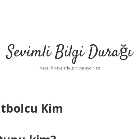
Sevimli Bilgi Durağı
Neşeli hikayelerle gününü aydınlat!
utbolcu Kim