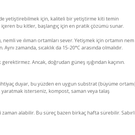
 yetiştirebilmek için, kaliteli bir yetiştirme kiti temin
çeren bu kitler, başlangıç için en pratik çözümü sunar.
, nemli ve ılıman ortamları sever. Yetişmek için ortamın nem
. Aynı zamanda, sıcaklık da 15-20°C arasında olmalıdır.
şık gerektirmez. Ancak, doğrudan güneş ışığından kaçının.
ihtiyaç duyar, bu yüzden en uygun substrat (büyüme ortamı
zı yaratmak isterseniz, kompost, saman veya talaş
zaman alabilir. Bu süreç bazen birkaç hafta sürebilir. Sabırl