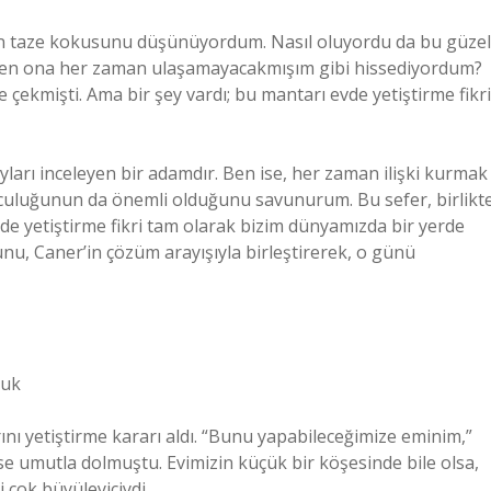
n taze kokusunu düşünüyordum. Nasıl oluyordu da bu güzel
en ona her zaman ulaşamayacakmışım gibi hissediyordum?
çekmişti. Ama bir şey vardı; bu mantarı evde yetiştirme fikri
arı inceleyen bir adamdır. Ben ise, her zaman ilişki kurmak
olculuğunun da önemli olduğunu savunurum. Bu sefer, birlikt
de yetiştirme fikri tam olarak bizim dünyamızda bir yerde
nu, Caner’in çözüm arayışıyla birleştirerek, o günü
luk
ı yetiştirme kararı aldı. “Bunu yapabileceğimize eminim,”
mse umutla dolmuştu. Evimizin küçük bir köşesinde bile olsa,
 çok büyüleyiciydi.