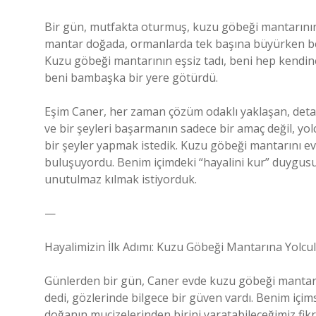
Bir gün, mutfakta oturmuş, kuzu göbeği mantarını
mantar doğada, ormanlarda tek başına büyürken b
Kuzu göbeği mantarının eşsiz tadı, beni hep kendine 
beni bambaşka bir yere götürdü.
Eşim Caner, her zaman çözüm odaklı yaklaşan, detayl
ve bir şeyleri başarmanın sadece bir amaç değil, y
bir şeyler yapmak istedik. Kuzu göbeği mantarını ev
buluşuyordu. Benim içimdeki “hayalini kur” duygusu
unutulmaz kılmak istiyorduk.
—
Hayalimizin İlk Adımı: Kuzu Göbeği Mantarına Yolcu
Günlerden bir gün, Caner evde kuzu göbeği mantarın
dedi, gözlerinde bilgece bir güven vardı. Benim içi
doğanın mucizelerinden birini yaratabileceğimiz fikri