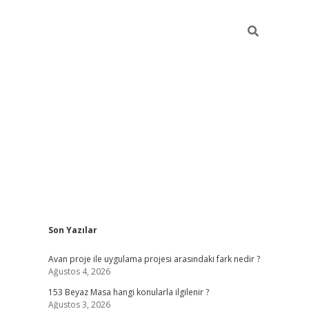
Sidebar
Son Yazılar
ilbet giriş
Avan proje ile uygulama projesi arasındaki fark nedir ?
Ağustos 4, 2026
153 Beyaz Masa hangi konularla ilgilenir ?
Ağustos 3, 2026