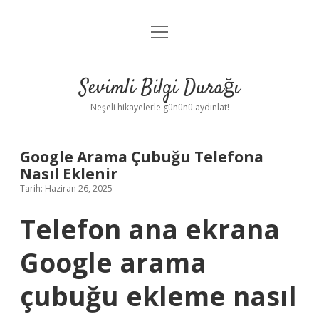
menüyü
Anasayfa
aç
Gizlilik Politikası
Sevimli Bilgi Durağı
Yasal Uyarı
Neşeli hikayelerle gününü aydınlat!
Hakkımızda
Google Arama Çubuğu Telefona
Nasıl Eklenir
Tarih: Haziran 26, 2025
Telefon ana ekrana
Google arama
çubuğu ekleme nasıl