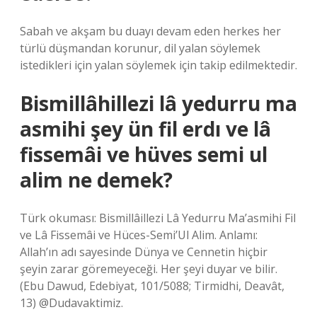
Sabah ve akşam bu duayı devam eden herkes her
türlü düşmandan korunur, dil yalan söylemek
istedikleri için yalan söylemek için takip edilmektedir.
Bismillâhillezi lâ yedurru ma
asmihi şey ün fil erdı ve lâ
fissemâi ve hüves semi ul
alim ne demek?
Türk okuması: Bismillâillezi Lâ Yedurru Ma’asmihi Fil
ve Lâ Fissemâi ve Hüces-Semi’Ul Alim. Anlamı:
Allah’ın adı sayesinde Dünya ve Cennetin hiçbir
şeyin zarar göremeyeceği. Her şeyi duyar ve bilir.
(Ebu Dawud, Edebiyat, 101/5088; Tirmidhi, Deavât,
13) @Dudavaktimiz.