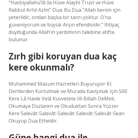
“Hasbiyallahü’lâ ila Hüve Alayhi Trust ve Hüve
Rabbül Arhil Azîm” Dua: Bu Dua “Allah benim için
yeterlidir, ondan başka bir tanrı yoktur. O’na
güveniyorum ve büyük Arşın efendisidir.“ İhtiyaç
duyduğunda Allah’ın yardımının talebine atıfta
bulunur.
Zırh gibi koruyan dua kaç
kere okunmalı?
Muhammed Masum Hazretleri Buyuruyor Ki:
Dertlerden Kurtulmak ve Murada Kavişmak Için 500
Kere Lâ Havle Velâ Kuvvetete Illi Billah DeMeli,
Okumaya Düzlaren ve Okuduktan Sonra Yüzzer
Kere Salevât-Salevât-Salevât-Salevât-Salevât-Sean
Okuyup Dua Etheldir.
Güne hangi dua ile