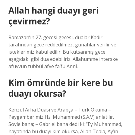
Allah hangi duayı geri
çevirmez?
Ramazan’ın 27. gecesi gecesi, dualar Kadir
tarafından gece reddedilmez, günahlar verilir ve
isteklerimiz kabul edilir. Bu kutsanmış gece
aşağıdaki gibi dua edebiliriz: Allahumme interske
afuvvun tubbül afve fa’fu Annî.
Kim ömründe bir kere bu
duayı okursa?
Kenzül Arha Duası ve Arapça – Türk Okuma –
Peygamberimiz Hz. Muhammed (S.A.V) anlatılır.
Söyle bana; – Gabriel bana dedi ki: “Ey Muhammed,
hayatında bu duayı kim okursa, Allah Teala, Ay’ın