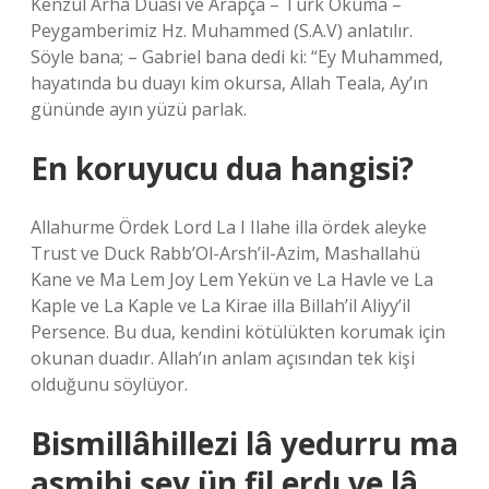
Kenzül Arha Duası ve Arapça – Türk Okuma –
Peygamberimiz Hz. Muhammed (S.A.V) anlatılır.
Söyle bana; – Gabriel bana dedi ki: “Ey Muhammed,
hayatında bu duayı kim okursa, Allah Teala, Ay’ın
gününde ayın yüzü parlak.
En koruyucu dua hangisi?
Allahurme Ördek Lord La I Ilahe illa ördek aleyke
Trust ve Duck Rabb’Ol-Arsh’il-Azim, Mashallahü
Kane ve Ma Lem Joy Lem Yekün ve La Havle ve La
Kaple ve La Kaple ve La Kirae illa Billah’il Aliyy’il
Persence. Bu dua, kendini kötülükten korumak için
okunan duadır. Allah’ın anlam açısından tek kişi
olduğunu söylüyor.
Bismillâhillezi lâ yedurru ma
asmihi şey ün fil erdı ve lâ