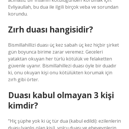
acımasız bir insanın kötülüğünden korumak için.
Evliyaullah, bu dua ile ilgili birçok veba ve sorundan
korundu.
Zırh duası hangisidir?
Bismillahillizi duası üç kez sabah üç kez hiçbir şirket
gün boyunca birime zarar veremez. Geceleri
yataktan okuyan her türlü kötülük ve felaketten
güvenle uyanır. Bismillahillezi duası öyle bir duadır
ki, onu okuyan kişi onu kötülükten korumak için
zırh gibi örter.
Duası kabul olmayan 3 kişi
kimdir?
“Hiç şüphe yok ki üç tür dua (kabul edildi): ezilenlerin
duası (yanlış olan kişi), yolcu duası ve ebeveynlerin