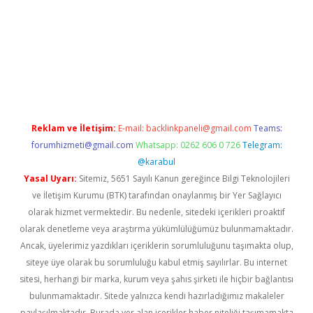
bet giriş
Reklam ve İletişim:
E-mail:
backlinkpaneli@gmail.com
Teams:
forumhizmeti@gmail.com
Whatsapp: 0262 606 0 726
Telegram:
@karabul
Yasal Uyarı:
Sitemiz, 5651 Sayılı Kanun gereğince Bilgi Teknolojileri
ve İletişim Kurumu (BTK) tarafından onaylanmış bir Yer Sağlayıcı
olarak hizmet vermektedir. Bu nedenle, sitedeki içerikleri proaktif
olarak denetleme veya araştırma yükümlülüğümüz bulunmamaktadır.
Ancak, üyelerimiz yazdıkları içeriklerin sorumluluğunu taşımakta olup,
siteye üye olarak bu sorumluluğu kabul etmiş sayılırlar. Bu internet
sitesi, herhangi bir marka, kurum veya şahıs şirketi ile hiçbir bağlantısı
bulunmamaktadır. Sitede yalnızca kendi hazırladığımız makaleler
paylaşılmaktadır. Burada yer alan içerikler haber niteliği taşımamakta