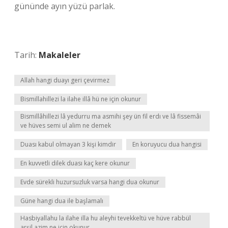
gününde ayın yüzü parlak.
Tarih:
Makaleler
Allah hangi duayı geri çevirmez
Bismillahillezi la ilahe illâ hü ne için okunur
Bismillâhillezi lâ yedurru ma asmihi şey ün fil erdı ve lâ fissemâi
ve hüves semi ul alim ne demek
Duası kabul olmayan 3 kişi kimdir
En koruyucu dua hangisi
En kuvvetli dilek duası kaç kere okunur
Evde sürekli huzursuzluk varsa hangi dua okunur
Güne hangi dua ile başlamalı
Hasbiyallahu la ilahe illa hu aleyhi tevekkeltü ve hüve rabbül
arşil azim ne için okunur