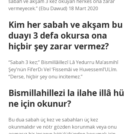
sabah ve akşam 3 kez okuyan herkes ona zarar
vermeyecek.” (Ebu Dawud) 18 Mart 2020
Kim her sabah ve akşam bu
duayı 3 defa okursa ona
hiçbir şey zarar vermez?
“Sabah 3 kez;” Bismillâillezî Lâ Yedurru Ma’asmihî
Şey’nün Fil’erDı Vel ‘Fissemâi ve Huvessemî’ULîm.
“Derse, hiçbir şey onu incitemez.”
Bismillahillezi la ilahe illâ hü
ne için okunur?
Bu dua sabah üç kez ve sabahları üç kez
okunmalıdır ve nötr gözden korunmak veya onu