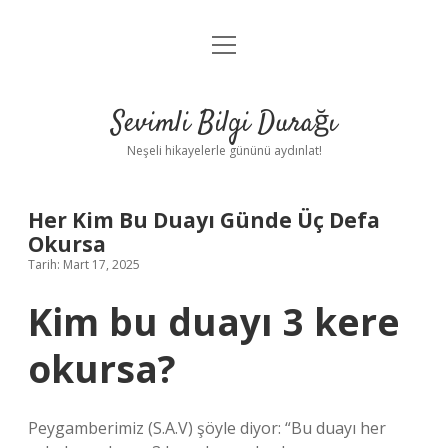
menüyü
Anasayfa
aç
Gizlilik Politikası
Sevimli Bilgi Durağı
Yasal Uyarı
Neşeli hikayelerle gününü aydınlat!
Hakkımızda
Her Kim Bu Duayı Günde Üç Defa
Okursa
Tarih: Mart 17, 2025
Kim bu duayı 3 kere
okursa?
Peygamberimiz (S.A.V) şöyle diyor: “Bu duayı her