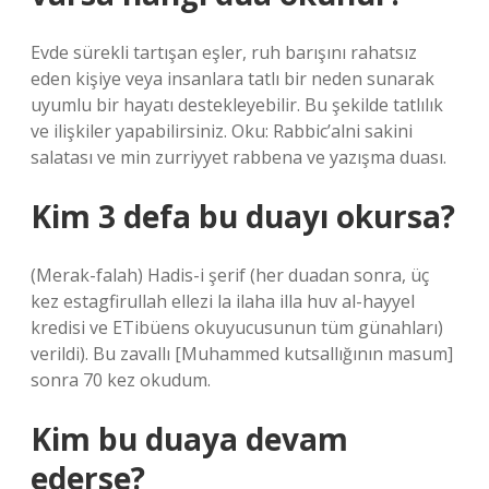
Evde sürekli tartışan eşler, ruh barışını rahatsız
eden kişiye veya insanlara tatlı bir neden sunarak
uyumlu bir hayatı destekleyebilir. Bu şekilde tatlılık
ve ilişkiler yapabilirsiniz. Oku: Rabbic’alni sakini
salatası ve min zurriyyet rabbena ve yazışma duası.
Kim 3 defa bu duayı okursa?
(Merak-falah) Hadis-i şerif (her duadan sonra, üç
kez estagfirullah ellezi la ilaha illa huv al-hayyel
kredisi ve ETibüens okuyucusunun tüm günahları)
verildi). Bu zavallı [Muhammed kutsallığının masum]
sonra 70 kez okudum.
Kim bu duaya devam
ederse?