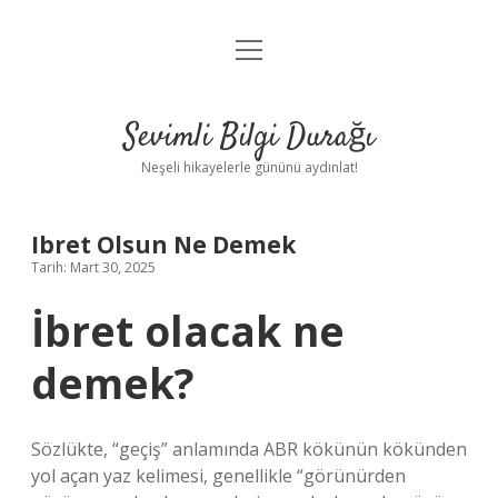
menüyü
Anasayfa
aç
Gizlilik Politikası
Sevimli Bilgi Durağı
Yasal Uyarı
Neşeli hikayelerle gününü aydınlat!
Hakkımızda
Ibret Olsun Ne Demek
Tarih: Mart 30, 2025
İbret olacak ne
demek?
Sözlükte, “geçiş” anlamında ABR kökünün kökünden
yol açan yaz kelimesi, genellikle “görünürden