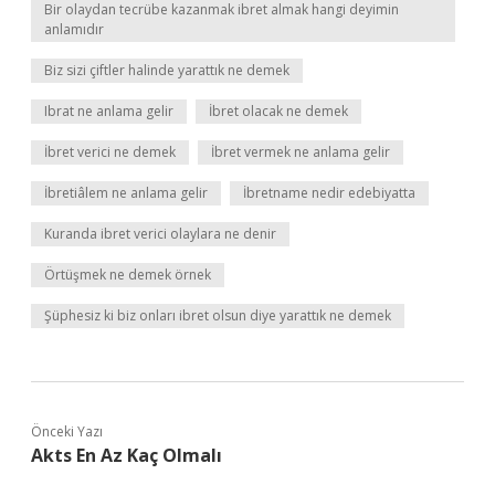
Bir olaydan tecrübe kazanmak ibret almak hangi deyimin
anlamıdır
Biz sizi çiftler halinde yarattık ne demek
Ibrat ne anlama gelir
İbret olacak ne demek
İbret verici ne demek
İbret vermek ne anlama gelir
İbretiâlem ne anlama gelir
İbretname nedir edebiyatta
Kuranda ibret verici olaylara ne denir
Örtüşmek ne demek örnek
Şüphesiz ki biz onları ibret olsun diye yarattık ne demek
Önceki Yazı
Akts En Az Kaç Olmalı