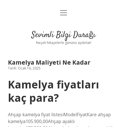
menüyü
Anasayfa
aç
Gizlilik Politikası
Sevimli Bilgi Durağı
Yasal Uyarı
Neşeli hikayelerle gününü aydınlat!
Hakkımızda
Kamelya Maliyeti Ne Kadar
Tarih: Ocak 16, 2025
Kamelya fiyatları
kaç para?
Ahşap kamelya fiyat listesiModelFiyatKare ahşap
kamelya105.900,00Ahşap ayaklı