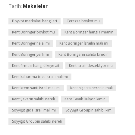
Tarih:
Makaleler
Boykot markaları hangileri
Çerezza boykot mu
Kent Boringer boykot mu
Kent Boringer hangi firmanın
Kent Boringer helal mi
Kent Boringer İsrailin malı mı
Kent Boringer yerli mi
Kent Boringerin sahibi kimdir
Kent firması hangi ülkeye ait
Kent İsraili destekliyor mu
Kent kabartma tozu İsrail malı mı
Kent krem şanti İsrail malı mı
Kent nişasta nerenin malı
Kent Şekerin sahibi nereli
Kent Tavuk Bulyon kimin
Soyyiğit gıda İsrail malı mı
Soyyiğit Groupın sahibi kim
Soyyiğit Groupın sahibi nereli