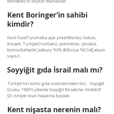
Mondelez’in boykot markasıdır.
Kent Boringer’in sahibi
kimdir?
Kent FoodTürüHalka açık şirketMerkez Gebze,
Kocaeli, TürkiyeÜrünSakız, şekerleme, çikolata,
bisküviSahiplikCadbury: %99,46Borsa: %0,54Çalışan
sayısı1.
Soyyiğit gıda İsrail malı mı?
Türkiye’nin köklü gıda üreticilerinden biri… Soyyiğit
Grubu, 1960’lı yıllarda Soyyiğit Biraderler Kollektif
Şti. ismiyle ticari hayatına başladı.
Kent nişasta nerenin malı?