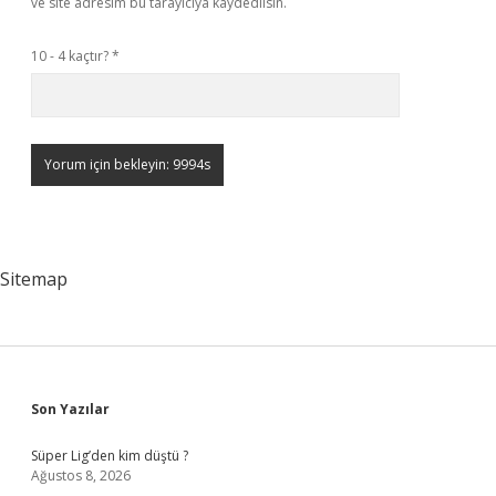
ve site adresim bu tarayıcıya kaydedilsin.
10 - 4 kaçtır?
*
Sitemap
Sidebar
Son Yazılar
Süper Lig’den kim düştü ?
Ağustos 8, 2026