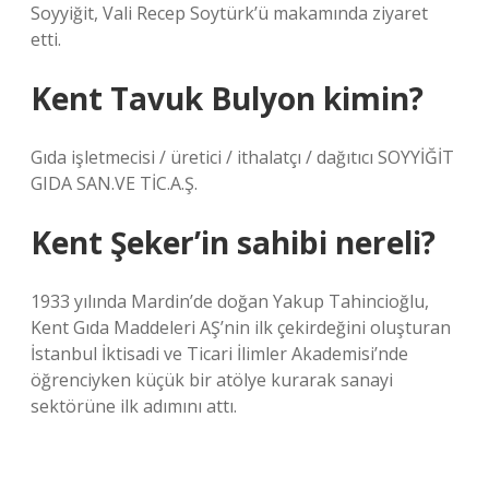
Soyyiğit, Vali Recep Soytürk’ü makamında ziyaret
etti.
Kent Tavuk Bulyon kimin?
Gıda işletmecisi / üretici / ithalatçı / dağıtıcı SOYYİĞİT
GIDA SAN.VE TİC.A.Ş.
Kent Şeker’in sahibi nereli?
1933 yılında Mardin’de doğan Yakup Tahincioğlu,
Kent Gıda Maddeleri AŞ’nin ilk çekirdeğini oluşturan
İstanbul İktisadi ve Ticari İlimler Akademisi’nde
öğrenciyken küçük bir atölye kurarak sanayi
sektörüne ilk adımını attı.