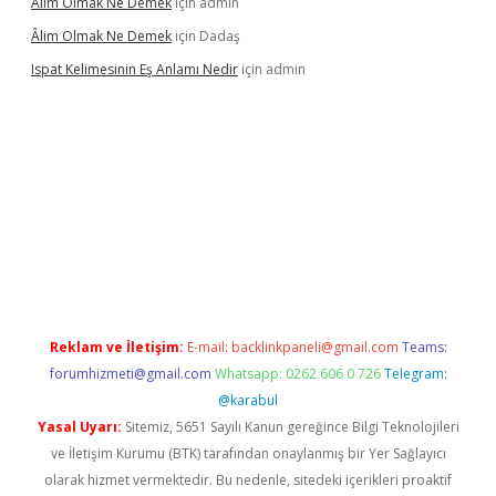
Âlim Olmak Ne Demek
için
admin
Âlim Olmak Ne Demek
için
Dadaş
Ispat Kelimesinin Eş Anlamı Nedir
için
admin
t giriş
Reklam ve İletişim:
E-mail:
backlinkpaneli@gmail.com
Teams:
forumhizmeti@gmail.com
Whatsapp: 0262 606 0 726
Telegram:
@karabul
Yasal Uyarı:
Sitemiz, 5651 Sayılı Kanun gereğince Bilgi Teknolojileri
ve İletişim Kurumu (BTK) tarafından onaylanmış bir Yer Sağlayıcı
olarak hizmet vermektedir. Bu nedenle, sitedeki içerikleri proaktif