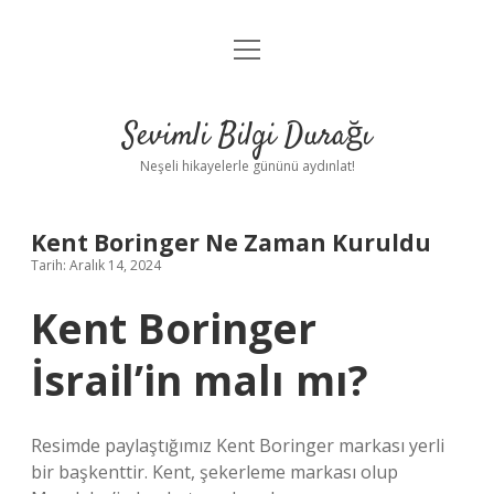
menüyü
Anasayfa
aç
Gizlilik Politikası
Sevimli Bilgi Durağı
Yasal Uyarı
Neşeli hikayelerle gününü aydınlat!
Hakkımızda
Kent Boringer Ne Zaman Kuruldu
Tarih: Aralık 14, 2024
Kent Boringer
İsrail’in malı mı?
Resimde paylaştığımız Kent Boringer markası yerli
bir başkenttir. Kent, şekerleme markası olup