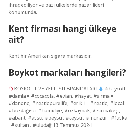
ihraç ediliyor ve bazı ülkelerde pazar lideri
konumunda.
Kent firması hangi ülkeye
ait?
Kent bir Amerikan sigara markasıdır.
Boykot markaları hangileri?
BOYKOTT VE YERLİ SU BRANDALARI
#boycott:
#damla = #cocacola, #evian, #hayat, #sırma =
#danone, #nestlepurelife, #erikli = #nestle, #local:
#buzdağısu, #hamidiye, #özkaynak, # sirmakeş ,
#abant, #assu, #beysu , #ceysu , #munzur , #fuska
, #sultan , #uludağ 13 Temmuz 2024