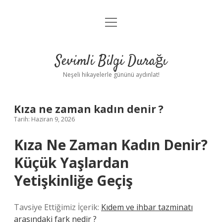
menüyü
Anasayfa
aç
Gizlilik Politikası
Sevimli Bilgi Durağı
Yasal Uyarı
Neşeli hikayelerle gününü aydınlat!
Hakkımızda
Kıza ne zaman kadın denir ?
Tarih: Haziran 9, 2026
Kıza Ne Zaman Kadın Denir?
Küçük Yaşlardan
Yetişkinliğe Geçiş
Tavsiye Ettiğimiz İçerik:
Kıdem ve ihbar tazminatı
arasındaki fark nedir ?