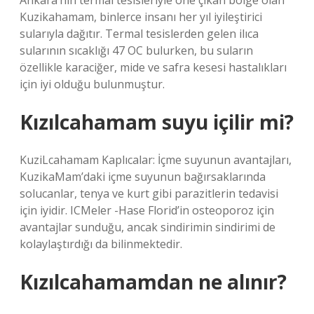
Ankara’nın termal tesisleriyle öne çıkan bölge olan
Kuzikahamam, binlerce insanı her yıl iyileştirici
sularıyla dağıtır. Termal tesislerden gelen ilıca
sularının sıcaklığı 47 OC bulurken, bu suların
özellikle karaciğer, mide ve safra kesesi hastalıkları
için iyi olduğu bulunmuştur.
Kızılcahamam suyu içilir mi?
KuziLcahamam Kaplıcalar: İçme suyunun avantajları,
KuzikaMam’daki içme suyunun bağırsaklarında
solucanlar, tenya ve kurt gibi parazitlerin tedavisi
için iyidir. ICMeler -Hase Florid’in osteoporoz için
avantajlar sunduğu, ancak sindirimin sindirimi de
kolaylaştırdığı da bilinmektedir.
Kızılcahamamdan ne alınır?