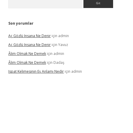
Arama
Son yorumlar
Aç Gözlü Insana Ne Denir
için
admin
Aç Gözlü Insana Ne Denir
için
Yavuz
Âlim Olmak Ne Demek
için
admin
Âlim Olmak Ne Demek
için
Dadaş
Ispat Kelimesinin Eş Anlamı Nedir
için
admin
ilbet giriş