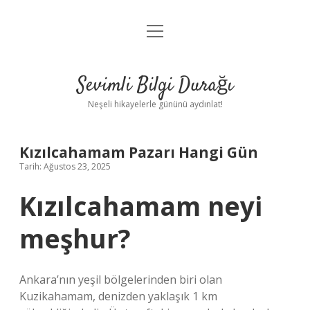
menüyü
Anasayfa
aç
Gizlilik Politikası
Sevimli Bilgi Durağı
Yasal Uyarı
Neşeli hikayelerle gününü aydınlat!
Hakkımızda
Kızılcahamam Pazarı Hangi Gün
Tarih: Ağustos 23, 2025
Kızılcahamam neyi
meşhur?
Ankara’nın yeşil bölgelerinden biri olan
Kuzikahamam, denizden yaklaşık 1 km