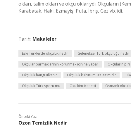
okları, talim okları ve okçu oklarıydı. Okçuların (Ke
Karabatak, Haki, Ezmayiş, Puta, İbriş, Gez vb. idi.
Tarih:
Makaleler
Eski Türklerde okçuluk nedir
Geleneksel Türk okçuluğu nedir
Okçular parmaklarının korunmak için ne yapar
Okçuların piri
Okçuluk hangi ülkenin
Okçuluk kültürümüze ait midir
Okç
Okçuluk Türk sporu mu
Oku kim icat etti
Osmanlı okcula
Önceki Yazı
Ozon Temizlik Nedir