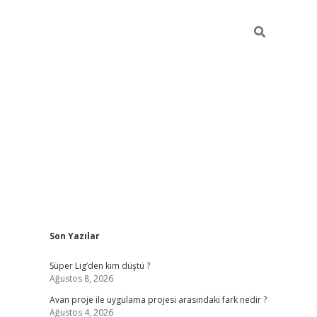
Sidebar
Son Yazılar
ilbet giriş
Süper Lig’den kim düştü ?
Ağustos 8, 2026
Avan proje ile uygulama projesi arasındaki fark nedir ?
Ağustos 4, 2026