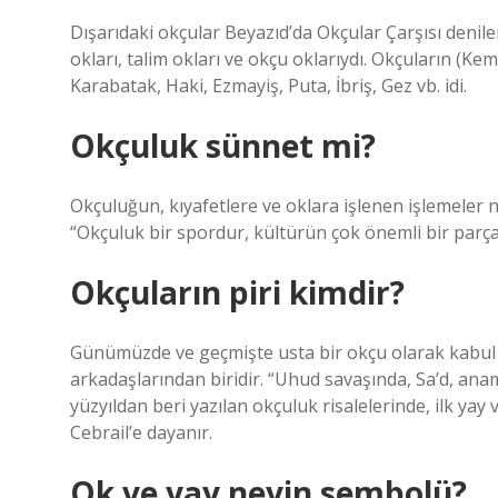
Dışarıdaki okçular Beyazıd’da Okçular Çarşısı denile
okları, talim okları ve okçu oklarıydı. Okçuların (Ke
Karabatak, Haki, Ezmayiş, Puta, İbriş, Gez vb. idi.
Okçuluk sünnet mi?
Okçuluğun, kıyafetlere ve oklara işlenen işlemeler ne
“Okçuluk bir spordur, kültürün çok önemli bir parças
Okçuların piri kimdir?
Günümüzde ve geçmişte usta bir okçu olarak kabul 
arkadaşlarından biridir. “Uhud savaşında, Sa’d, ana
yüzyıldan beri yazılan okçuluk risalelerinde, ilk yay 
Cebrail’e dayanır.
Ok ve yay neyin sembolü?