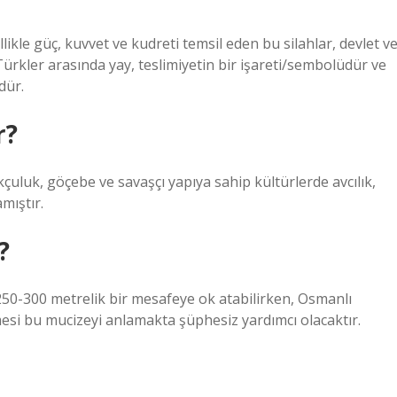
likle güç, kuvvet ve kudreti temsil eden bu silahlar, devlet v
Türkler arasında yay, teslimiyetin bir işareti/sembolüdür ve
dür.
r?
kçuluk, göçebe ve savaşçı yapıya sahip kültürlerde avcılık,
mıştır.
?
 250-300 metrelik bir mesafeye ok atabilirken, Osmanlı
esi bu mucizeyi anlamakta şüphesiz yardımcı olacaktır.