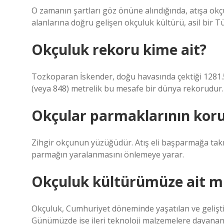
O zamanın şartları göz önüne alındığında, atışa ok
alanlarına doğru gelişen okçuluk kültürü, asil bir T
Okçuluk rekoru kime ait?
Tozkoparan İskender, doğu havasında çektiği 1281.5’
(veya 848) metrelik bu mesafe bir dünya rekorudur.
Okçular parmaklarının koru
Zihgir okçunun yüzüğüdür. Atış eli başparmağa takıl
parmağın yaralanmasını önlemeye yarar.
Okçuluk kültürümüze ait mi
Okçuluk, Cumhuriyet döneminde yaşatılan ve geliştir
Günümüzde ise ileri teknoloji malzemelere dayanan v