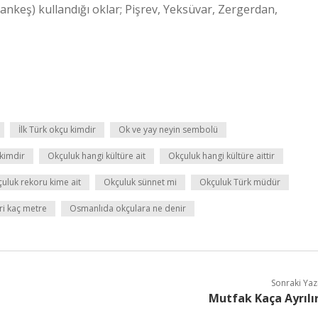
mankeş) kullandığı oklar; Pişrev, Yeksüvar, Zergerdan,
İlk Türk okçu kimdir
Ok ve yay neyin sembolü
 kimdir
Okçuluk hangi kültüre ait
Okçuluk hangi kültüre aittir
uluk rekoru kime ait
Okçuluk sünnet mi
Okçuluk Türk müdür
ri kaç metre
Osmanlıda okçulara ne denir
Sonraki Yaz
Mutfak Kaça Ayrılı