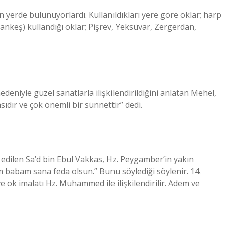
n yerde bulunuyorlardı. Kullanıldıkları yere göre oklar; harp
mankeş) kullandığı oklar; Pişrev, Yeksüvar, Zergerdan,
deniyle güzel sanatlarla ilişkilendirildiğini anlatan Mehel,
ıdır ve çok önemli bir sünnettir” dedi.
edilen Sa’d bin Ebul Vakkas, Hz. Peygamber’in yakın
m babam sana feda olsun.” Bunu söylediği söylenir. 14.
ve ok imalatı Hz. Muhammed ile ilişkilendirilir. Adem ve