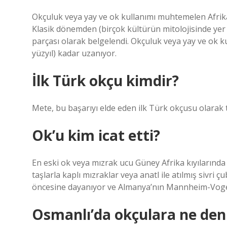
Okçuluk veya yay ve ok kullanımı muhtemelen Afrika’
Klasik dönemden (birçok kültürün mitolojisinde yer al
parçası olarak belgelendi. Okçuluk veya yay ve ok k
yüzyıl) kadar uzanıyor.
İlk Türk okçu kimdir?
Mete, bu başarıyı elde eden ilk Türk okçusu olarak t
Ok’u kim icat etti?
En eski ok veya mızrak ucu Güney Afrika kıyılarında
taşlarla kaplı mızraklar veya anatl ile atılmış sivri çu
öncesine dayanıyor ve Almanya’nın Mannheim-Voge
Osmanlı’da okçulara ne den