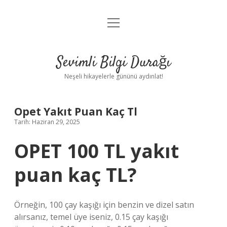
menüyü
Anasayfa
aç
Gizlilik Politikası
Sevimli Bilgi Durağı
Yasal Uyarı
Neşeli hikayelerle gününü aydınlat!
Hakkımızda
Opet Yakıt Puan Kaç Tl
Tarih: Haziran 29, 2025
OPET 100 TL yakıt
puan kaç TL?
Örneğin, 100 çay kaşığı için benzin ve dizel satın
alırsanız, temel üye iseniz, 0.15 çay kaşığı