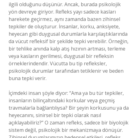
ilgili olduğunu düşünür. Ancak, burada psikolojik
yön devreye giriyor. Refleks yayı sadece kasları
harekete geçirmez, aynı zamanda bazen zihinsel
tepkiler de oluşturur. İnsanlar, korku, anksiyete,
heyecan gibi duygusal durumlarla karşılaştıklarında
da vücut refleksif bir şekilde tepki verebilir. Örneğin,
bir tehlike anında kalp atış hızının artması, terleme
veya kasların gerilmesi, duygusal bir refleksin
örneklerindendir. Vücutta bu tip refleksler,
psikolojik durumlar tarafından tetiklenir ve beden
buna tepki verir.
İçimdeki insan şöyle diyor: “Ama ya bu tür tepkiler,
insanların bilinçaltındaki korkular veya geçmiş
travmalarla bağlantılıysa? Bir şeyin korkusunu ya da
heyecanını, sinirsel bir tepki olarak nasıl
açıklayabiliriz?” O zaman refleks, sadece bir biyolojik
sistem değil, psikolojik bir mekanizmaya dönüşür.
Zihinsel durumlarımızın bedensel etkileri, refleks