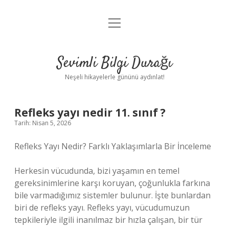
menüyü
Anasayfa
aç
Gizlilik Politikası
Sevimli Bilgi Durağı
Yasal Uyarı
Neşeli hikayelerle gününü aydınlat!
Hakkımızda
Refleks yayı nedir 11. sınıf ?
Tarih: Nisan 5, 2026
Refleks Yayı Nedir? Farklı Yaklaşımlarla Bir İnceleme
Herkesin vücudunda, bizi yaşamın en temel
gereksinimlerine karşı koruyan, çoğunlukla farkına
bile varmadığımız sistemler bulunur. İşte bunlardan
biri de refleks yayı. Refleks yayı, vücudumuzun
tepkileriyle ilgili inanılmaz bir hızla çalışan, bir tür