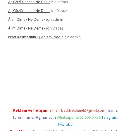
Aç Gözlü Insana Ne Denir
için
admin
Aç Gözlü Insana Ne Denir
için
Yavuz
Âlim Olmak Ne Demek
için
admin
Âlim Olmak Ne Demek
için
Dadaş
Ispat Kelimesinin Eş Anlamı Nedir
için
admin
iş
Reklam ve İletişim:
E-mail:
backlinkpaneli@gmail.com
Teams:
forumhizmeti@gmail.com
Whatsapp: 0262 606 0 726
Telegram:
@karabul