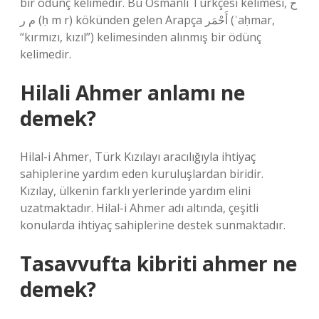
bir ödünç kelimedir. Bu Osmanlı Türkçesi kelimesi, ح
م ر‎ (ḥ m r) kökünden gelen Arapça أَحْمَر‎ (ʾaḥmar,
“kırmızı, kızıl”) kelimesinden alınmış bir ödünç
kelimedir.
Hilali Ahmer anlamı ne
demek?
Hilal-i Ahmer, Türk Kızılayı aracılığıyla ihtiyaç
sahiplerine yardım eden kuruluşlardan biridir.
Kızılay, ülkenin farklı yerlerinde yardım elini
uzatmaktadır. Hilal-i Ahmer adı altında, çeşitli
konularda ihtiyaç sahiplerine destek sunmaktadır.
Tasavvufta kibriti ahmer ne
demek?