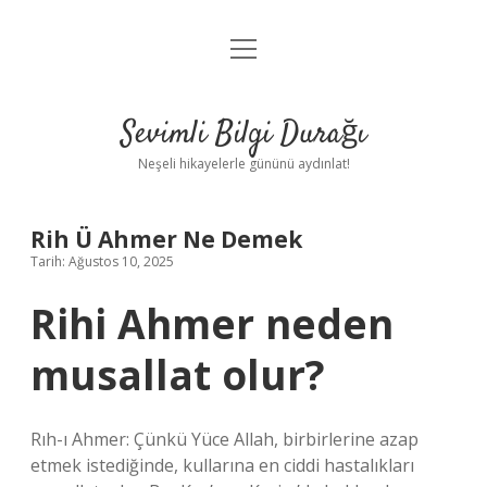
menüyü
Anasayfa
aç
Gizlilik Politikası
Sevimli Bilgi Durağı
Yasal Uyarı
Neşeli hikayelerle gününü aydınlat!
Hakkımızda
Rih Ü Ahmer Ne Demek
Tarih: Ağustos 10, 2025
Rihi Ahmer neden
musallat olur?
Rıh-ı Ahmer: Çünkü Yüce Allah, birbirlerine azap
etmek istediğinde, kullarına en ciddi hastalıkları