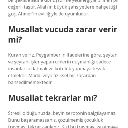
bir şekilde altına dönüştürme yeteneğiyle bilinen bir
değerli taştır. Allah’ın büyük şahsiyetlere bahşettiği
güç, Ahmer’in evliliğiyle de uyumludur.
Musallat vucuda zarar verir
mi?
Kuran ve Hz. Peygamber’in ifadelerine göre, şeytan
ve şeytani işler yapan cinlerin düşmanlığı sadece
insanları aldatmak ve kötülük yapmaya teşvik
etmektir. Maddi veya fiziksel bir zarardan
bahsedilmemektedir.
Musallat tekrarlar mı?
Stresli olduğunuzda, beyin serotonin salgılayamaz.
Bunu başaramazsanız, çözülmemiş çocukluk
travması tekrar canlanır. Kişi bu travmayı yaşamaya