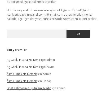
bu sorumluluğu kabul etmiş sayılırlar.
Hukuka ve yasal düzenlemelere aykırı olduğunu düşündüğünüz
içerikleri,
backlinkpanelicomtr@gmail.com
adresine bildirmeniz
halinde, ilgili içerikler yasal süre içerisinde sitemizden kaldırılacaktır.
Arama
Son yorumlar
Aç Gözlü Insana Ne Denir
için
admin
Aç Gözlü Insana Ne Denir
için
Yavuz
Âlim Olmak Ne Demek
için
admin
Âlim Olmak Ne Demek
için
Dadaş
Ispat Kelimesinin Eş Anlamı Nedir
için
admin