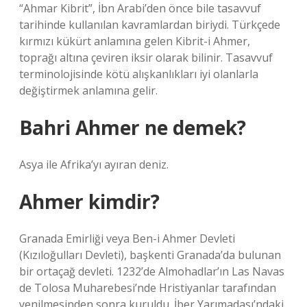
“Ahmar Kibrit”, İbn Arabi’den önce bile tasavvuf
tarihinde kullanılan kavramlardan biriydi. Türkçede
kırmızı kükürt anlamına gelen Kibrit-i Ahmer,
toprağı altına çeviren iksir olarak bilinir. Tasavvuf
terminolojisinde kötü alışkanlıkları iyi olanlarla
değiştirmek anlamına gelir.
Bahri Ahmer ne demek?
Asya ile Afrika’yı ayıran deniz.
Ahmer kimdir?
Granada Emirliği veya Ben-i Ahmer Devleti
(Kızıloğulları Devleti), başkenti Granada’da bulunan
bir ortaçağ devleti. 1232’de Almohadlar’ın Las Navas
de Tolosa Muharebesi’nde Hristiyanlar tarafından
yenilmesinden sonra kuruldu. İber Yarımadası’ndaki