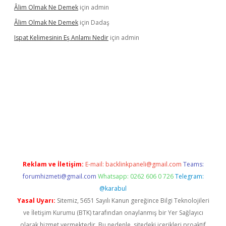
Âlim Olmak Ne Demek
için
admin
Âlim Olmak Ne Demek
için
Dadaş
Ispat Kelimesinin Eş Anlamı Nedir
için
admin
 giriş
Reklam ve İletişim:
E-mail:
backlinkpaneli@gmail.com
Teams:
forumhizmeti@gmail.com
Whatsapp: 0262 606 0 726
Telegram:
@karabul
Yasal Uyarı:
Sitemiz, 5651 Sayılı Kanun gereğince Bilgi Teknolojileri
ve İletişim Kurumu (BTK) tarafından onaylanmış bir Yer Sağlayıcı
olarak hizmet vermektedir. Bu nedenle, sitedeki içerikleri proaktif