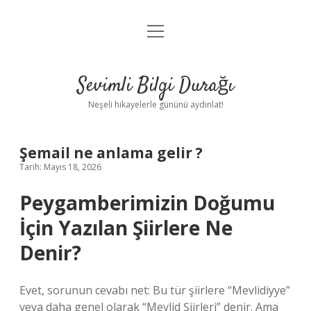
menüyü
Anasayfa
aç
Gizlilik Politikası
Sevimli Bilgi Durağı
Yasal Uyarı
Neşeli hikayelerle gününü aydınlat!
Hakkımızda
Şemail ne anlama gelir ?
Tarih: Mayıs 18, 2026
Peygamberimizin Doğumu
İçin Yazılan Şiirlere Ne
Denir?
Evet, sorunun cevabı net: Bu tür şiirlere “Mevlidiyye”
veya daha genel olarak “Mevlid Şiirleri” denir. Ama