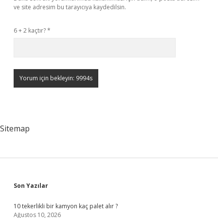
ve site adresim bu tarayıcıya kaydedilsin.
6 + 2 kaçtır?
*
Sitemap
Sidebar
Son Yazılar
10 tekerlikli bir kamyon kaç palet alır ?
Ağustos 10, 2026