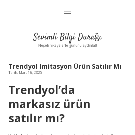
menüyü
Anasayfa
aç
Gizlilik Politikası
Sevimli Bilgi Durağı
Yasal Uyarı
Neşeli hikayelerle gününü aydınlat!
Hakkımızda
Trendyol Imitasyon Ürün Satılır Mı
Tarih: Mart 16, 2025
Trendyol’da
markasız ürün
satılır mı?