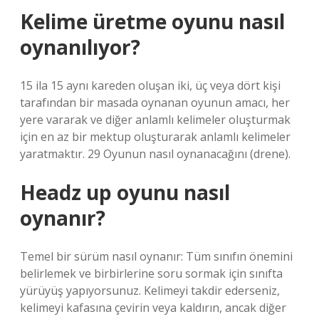
Kelime üretme oyunu nasıl
oynanılıyor?
15 ila 15 aynı kareden oluşan iki, üç veya dört kişi
tarafından bir masada oynanan oyunun amacı, her
yere vararak ve diğer anlamlı kelimeler oluşturmak
için en az bir mektup oluşturarak anlamlı kelimeler
yaratmaktır. 29 Oyunun nasıl oynanacağını (drene).
Headz up oyunu nasıl
oynanır?
Temel bir sürüm nasıl oynanır: Tüm sınıfın önemini
belirlemek ve birbirlerine soru sormak için sınıfta
yürüyüş yapıyorsunuz. Kelimeyi takdir ederseniz,
kelimeyi kafasına çevirin veya kaldırın, ancak diğer