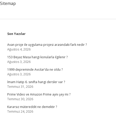
Sitemap
Sidebar
Son Yazılar
Avan proje ile uygulama projesi arasındaki fark nedir ?
Ağustos 4, 2026
153 Beyaz Masa hangi konularla ilgilenir ?
Ağustos 3, 2026
1999 depreminde Avcılar’da ne oldu ?
Ağustos 3, 2026
İmam Hatip 6. sınıfta hangi dersler var ?
Temmuz 31, 2026
Prime Video ve Amazon Prime aynı şey mi ?
Temmuz 30, 2026
Kararsız mütereddit ne demektir ?
Temmuz 24, 2026