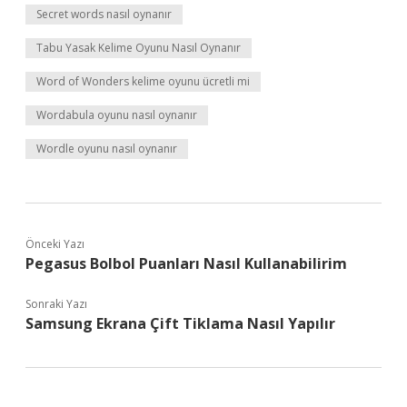
Secret words nasıl oynanır
Tabu Yasak Kelime Oyunu Nasıl Oynanır
Word of Wonders kelime oyunu ücretli mi
Wordabula oyunu nasıl oynanır
Wordle oyunu nasıl oynanır
Önceki Yazı
Pegasus Bolbol Puanları Nasıl Kullanabilirim
Sonraki Yazı
Samsung Ekrana Çift Tiklama Nasıl Yapılır