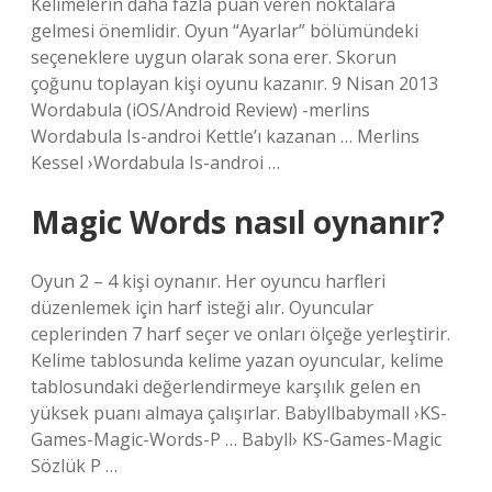
Kelimelerin daha fazla puan veren noktalara
gelmesi önemlidir. Oyun “Ayarlar” bölümündeki
seçeneklere uygun olarak sona erer. Skorun
çoğunu toplayan kişi oyunu kazanır. 9 Nisan 2013
Wordabula (iOS/Android Review) -merlins
Wordabula Is-androi Kettle’ı kazanan … Merlins
Kessel ›Wordabula Is-androi …
Magic Words nasıl oynanır?
Oyun 2 – 4 kişi oynanır. Her oyuncu harfleri
düzenlemek için harf isteği alır. Oyuncular
ceplerinden 7 harf seçer ve onları ölçeğe yerleştirir.
Kelime tablosunda kelime yazan oyuncular, kelime
tablosundaki değerlendirmeye karşılık gelen en
yüksek puanı almaya çalışırlar. Babyllbabymall ›KS-
Games-Magic-Words-P … Babyll› KS-Games-Magic
Sözlük P …