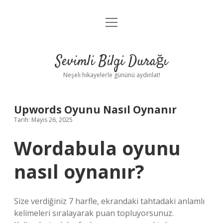
menüyü
Anasayfa
aç
Gizlilik Politikası
Sevimli Bilgi Durağı
Yasal Uyarı
Neşeli hikayelerle gününü aydınlat!
Hakkımızda
Upwords Oyunu Nasıl Oynanır
Tarih: Mayıs 26, 2025
Wordabula oyunu
nasıl oynanır?
Size verdiğiniz 7 harfle, ekrandaki tahtadaki anlamlı
kelimeleri sıralayarak puan topluyorsunuz.