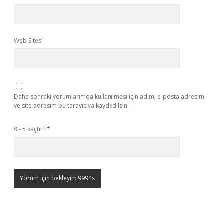
Web Sitesi
Daha sonraki yorumlarımda kullanılması için adım, e-posta adresim
ve site adresim bu tarayıcıya kaydedilsin.
9 - 5 kaçtır?
*