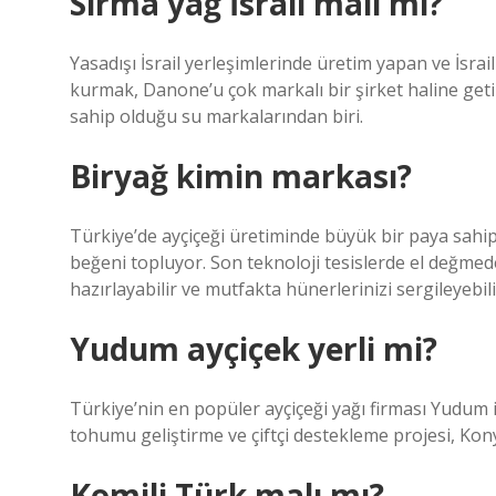
Sırma yağ İsrail malı mı?
Yasadışı İsrail yerleşimlerinde üretim yapan ve İsrai
kurmak, Danone’u çok markalı bir şirket haline get
sahip olduğu su markalarından biri.
Biryağ kimin markası?
Türkiye’de ayçiçeği üretiminde büyük bir paya sahip 
beğeni topluyor. Son teknoloji tesislerde el değmeden
hazırlayabilir ve mutfakta hünerlerinizi sergileyebili
Yudum ayçiçek yerli mi?
Türkiye’nin en popüler ayçiçeği yağı firması Yudum i
tohumu geliştirme ve çiftçi destekleme projesi, Kony
Komili Türk malı mı?