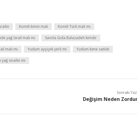
railin
Komili kimin malı
Komili Türk malı mı
ide yağ İsrail malı mı
Savola Gıda Balazadeh kimdir
ail malı mı
Yudum ayçiçek yerli mi
Yudum kime satıldı
yağ israilin mi
Sonraki Yaz
Değişim Neden Zordu