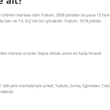
 ait?
bilinen markası olan Yudum, 2008 yılından bu yana 15 farkl
San. ve Tic. A.Ş.’nin bir iştirakidir. Yudum, 1974 yılında
dan markalı ürünler başta olmak üzere en fazla ihracat
a” adlı yeni markalarıyla şirket, Yudum, Sırma, Egemdan, Ciel
 edecek.