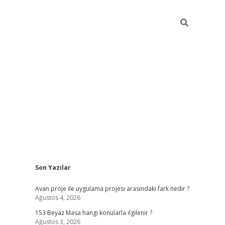
Sidebar
Son Yazılar
ilbet giriş
Avan proje ile uygulama projesi arasındaki fark nedir ?
Ağustos 4, 2026
153 Beyaz Masa hangi konularla ilgilenir ?
Ağustos 3, 2026