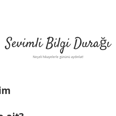
Sevimli Bilgi Durağı
Neşeli hikayelerle gününü aydınlat!
Kim