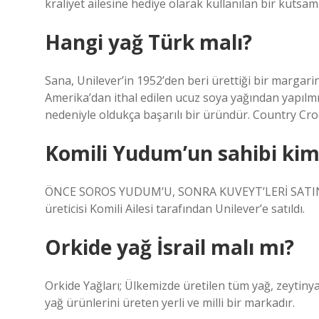
kraliyet ailesine hediye olarak kullanılan bir kutsam
Hangi yağ Türk malı?
Sana, Unilever’in 1952’den beri ürettiği bir margar
Amerika’dan ithal edilen ucuz soya yağından yapılmış
nedeniyle oldukça başarılı bir üründür. Country Cr
Komili Yudum’un sahibi kim
ÖNCE SOROS YUDUM’U, SONRA KUVEYT’LERİ SATIN AL
üreticisi Komili Ailesi tarafından Unilever’e satıldı.
Orkide yağ İsrail malı mı?
Orkide Yağları; Ülkemizde üretilen tüm yağ, zeytinya
yağ ürünlerini üreten yerli ve milli bir markadır.