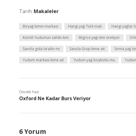
Tarih:
Makaleler
Biryağ kimin markası
Hangi yağ Türk malı
Hangi yağlar İs
Komili Yudumun sahibi kim
Migros yağı kim üretiyor
Ork
Savola gıda İsrailin mi
Savola Grup kime ait
Sırma yağ İsr
Yudum markası kime ait
Yudum yağ boykotlu mu
Yudum 
Önceki Yazı
Oxford Ne Kadar Burs Veriyor
6 Yorum