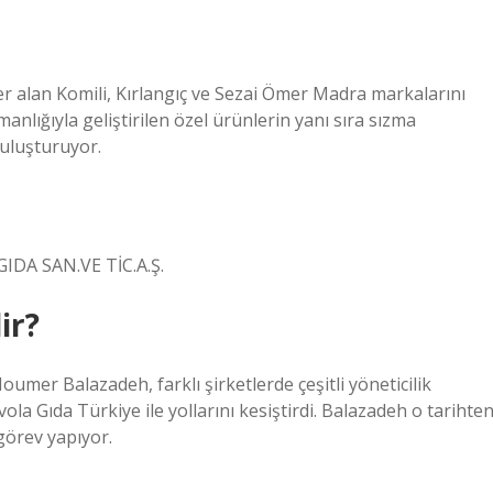
alan Komili, Kırlangıç ​​​​​​ve Sezai Ömer Madra markalarını
manlığıyla geliştirilen özel ürünlerin yanı sıra sızma
buluşturuyor.
M GIDA SAN.VE TİC.A.Ş.
ir?
umer Balazadeh, farklı şirketlerde çeşitli yöneticilik
a Gıda Türkiye ile yollarını kesiştirdi. Balazadeh o tarihte
örev yapıyor.