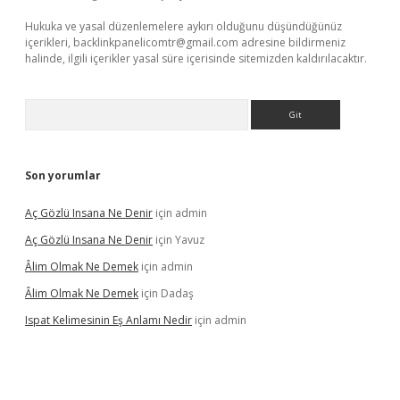
Hukuka ve yasal düzenlemelere aykırı olduğunu düşündüğünüz
içerikleri,
backlinkpanelicomtr@gmail.com
adresine bildirmeniz
halinde, ilgili içerikler yasal süre içerisinde sitemizden kaldırılacaktır.
Arama
Son yorumlar
Aç Gözlü Insana Ne Denir
için
admin
Aç Gözlü Insana Ne Denir
için
Yavuz
Âlim Olmak Ne Demek
için
admin
Âlim Olmak Ne Demek
için
Dadaş
Ispat Kelimesinin Eş Anlamı Nedir
için
admin