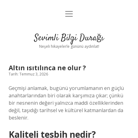
menüyü
Anasayfa
aç
Gizlilik Politikası
Sevimli Bilgi Durağı
Yasal Uyarı
Neşeli hikayelerle gününü aydınlat!
Hakkımızda
Altın ısıtılınca ne olur ?
Tarih: Temmuz 3, 2026
Geçmişi anlamak, bugünü yorumlamanın en güçlü
anahtarlarından biri olarak karşımıza çıkar; çünkü
bir nesnenin değeri yalnızca maddi özelliklerinden
değil, taşıdığı tarihsel ve kültürel katmanlardan da
beslenir.
Kaliteli tesbih nedir?