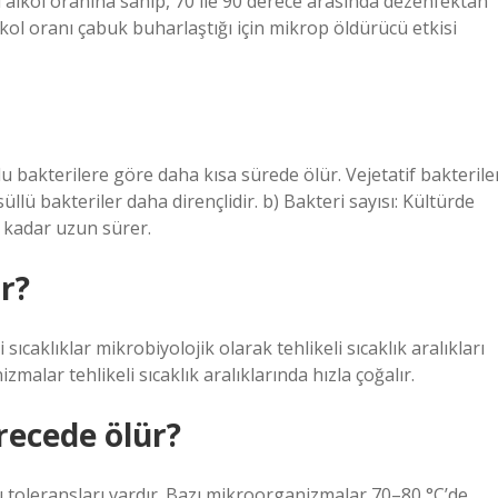
 alkol oranına sahip, 70 ile 90 derece arasında dezenfektan
lkol oranı çabuk buharlaştığı için mikrop öldürücü etkisi
lu bakterilere göre daha kısa sürede ölür. Vejetatif bakterile
llü bakteriler daha dirençlidir. b) Bakteri sayısı: Kültürde
 kadar uzun sürer.
ir?
 sıcaklıklar mikrobiyolojik olarak tehlikeli sıcaklık aralıkları
zmalar tehlikeli sıcaklık aralıklarında hızla çoğalır.
recede ölür?
ı toleransları vardır. Bazı mikroorganizmalar 70–80 °C’de