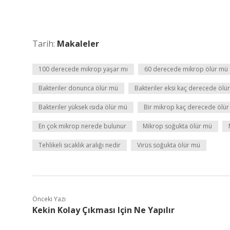
Tarih:
Makaleler
100 derecede mikrop yaşar mı
60 derecede mikrop ölür mü
Bakteriler donunca ölür mü
Bakteriler eksi kaç derecede ölür
Bakteriler yüksek ısıda ölür mü
Bir mikrop kaç derecede ölür
En çok mikrop nerede bulunur
Mikrop soğukta ölür mü
Tehlikeli sıcaklık aralığı nedir
Virüs soğukta ölür mü
Önceki Yazı
Kekin Kolay Çıkması Için Ne Yapılır