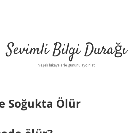
Sevimli Bilgi Durağı
Neşeli hikayelerle gününü aydınlat!
e Soğukta Ölür