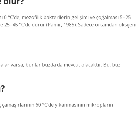
 ölür?
sı 0 °C’de, mezofilik bakterilerin gelişimi ve çoğalması 5–25
 ise 25–45 °C’de durur (Pamir, 1985). Sadece ortamdan oksijen
alar varsa, bunlar buzda da mevcut olacaktır. Bu, buz
ü?
iç çamaşırlarının 60 °C’de yıkanmasının mikropların