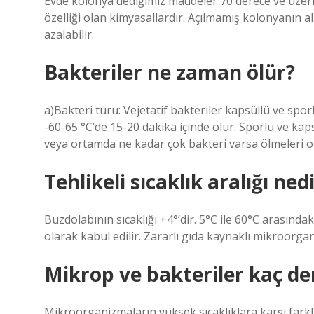
Evde kolonya dediğimiz maddeler 70 derece ve üzeri
özelliği olan kimyasallardır. Açılmamış kolonyanın a
azalabilir.
Bakteriler ne zaman ölür?
a)Bakteri türü: Vejetatif bakteriler kapsüllü ve spor
-60-65 °C’de 15-20 dakika içinde ölür. Sporlu ve kapsü
veya ortamda ne kadar çok bakteri varsa ölmeleri o
Tehlikeli sıcaklık aralığı ned
Buzdolabının sıcaklığı +4°’dir. 5°C ile 60°C arasındaki
olarak kabul edilir. Zararlı gıda kaynaklı mikroorgani
Mikrop ve bakteriler kaç de
Mikroorganizmaların yüksek sıcaklıklara karşı farkl