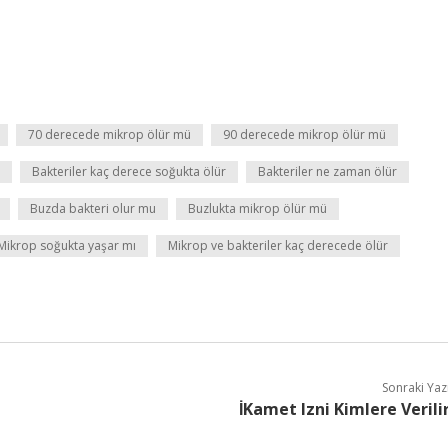
70 derecede mikrop ölür mü
90 derecede mikrop ölür mü
Bakteriler kaç derece soğukta ölür
Bakteriler ne zaman ölür
Buzda bakteri olur mu
Buzlukta mikrop ölür mü
Mikrop soğukta yaşar mı
Mikrop ve bakteriler kaç derecede ölür
Sonraki Yaz
İKamet Izni Kimlere Verili