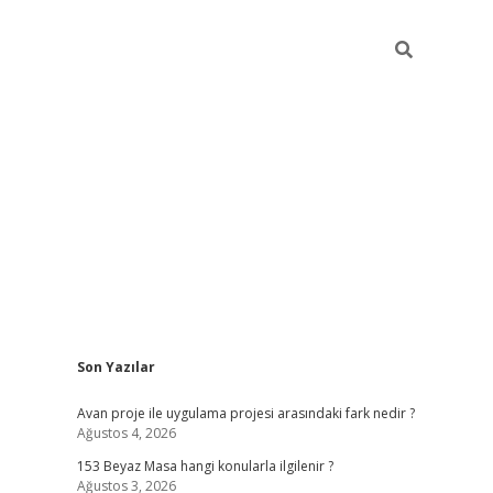
Sidebar
Son Yazılar
ilbet giriş
Avan proje ile uygulama projesi arasındaki fark nedir ?
Ağustos 4, 2026
153 Beyaz Masa hangi konularla ilgilenir ?
Ağustos 3, 2026